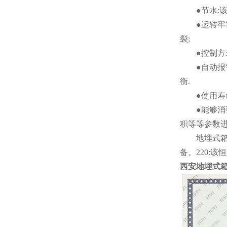
●节水:该
●运转牢靠
裂;
●控制方式
●自动报警
衡.
●使用寿命
●能够消弭
积等等参数
地埋式箱泵一体
备。220:该
西安地埋式