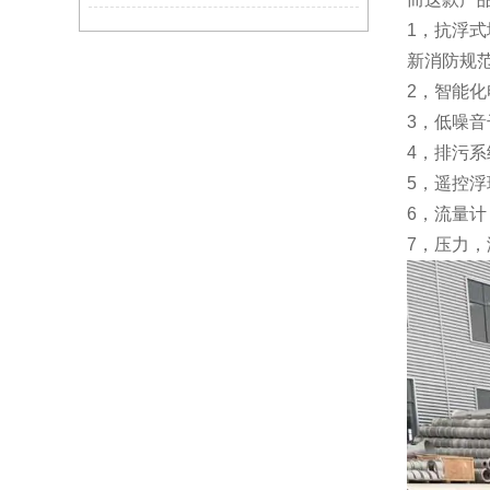
1，抗浮式
新消防规
2，智能
3，低噪音
4，排污
5，遥控
6，流量
7，压力