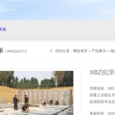
水池
示
您的位置：
网站首页
>
产品展示
>
地
/ PRODUCTS
XBZ抗
简要描述：XB
部覆土后能走车
盐城思源专业定
做成停车场，也
更新时间：2025-