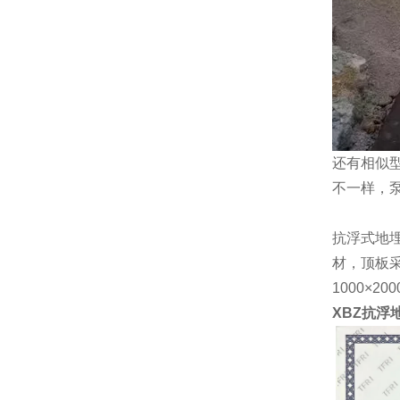
还有相似型号XB
不一样，
抗浮式地
材，顶板采
1000×20
XBZ抗浮