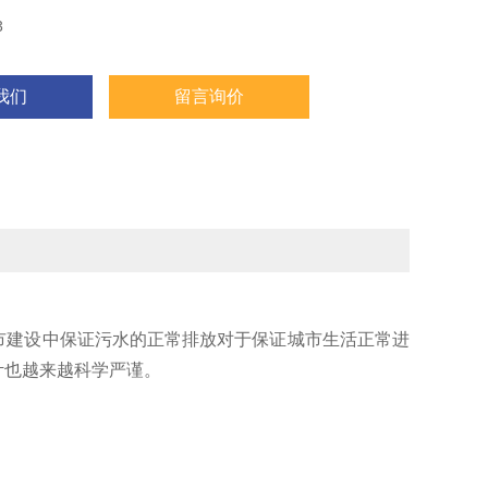
3
我们
留言询价
市建设中保证污水的正常排放对于保证城市生活正常进
计也越来越科学严谨。