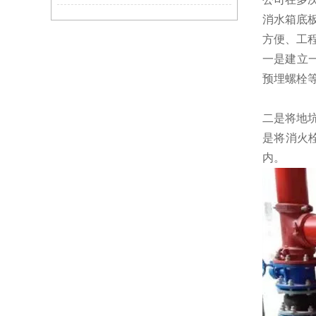
消水箱底
方便、工
一是建立
预埋螺栓
二是将地
是将消火
内。