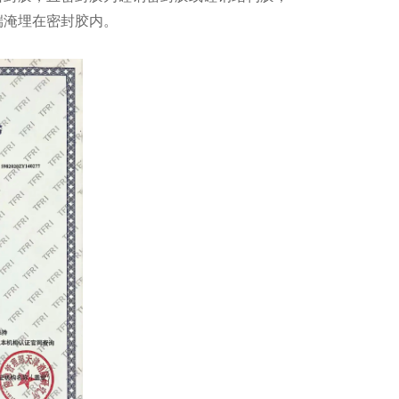
端淹埋在密封胶内。