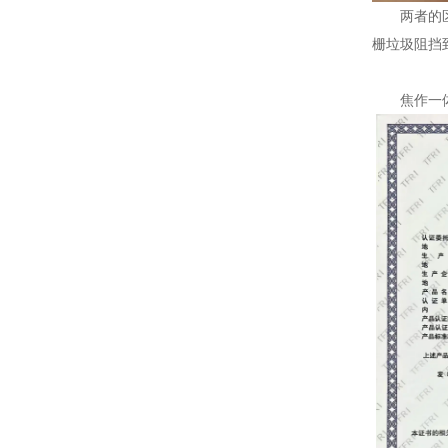
两者的区别
栅垃圾阻挡
焦作一体