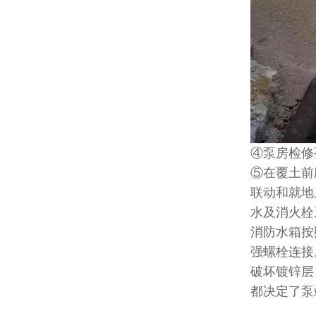
④泵房检修
⑤在覆土前
联动和就地
水及消火栓系
消防水箱按
强螺栓连接
破坏镀锌层
都决定了泵