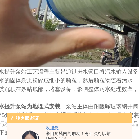
水提升泵站工艺流程主要是通过进水管口将污水输入设备
水的固体杂质粉碎成细小的颗粒，然后颗粒物随着污水一
质沉积在泵站底部，堵塞设备，影响整体污水处理效率，
水提升泵站为地埋式安装
，泵站主体由耐酸碱玻璃钢井筒
PS远程控制系统、格栅和通风系统等部件组成。具有安
污水提升中转设备，可以作为中小型混凝土泵站的替代品
欢迎您！
下的排灌、供水和水资源调配问题的动力来源.
来自局域网的朋友！有什么可以帮