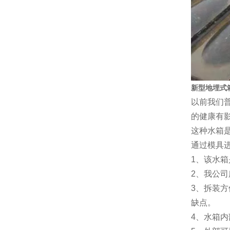
新型地埋式
以前我们
的健康有
这种水箱是
通过模具
1、该水
2、我公
3、拆装
缺点。
4、水箱内