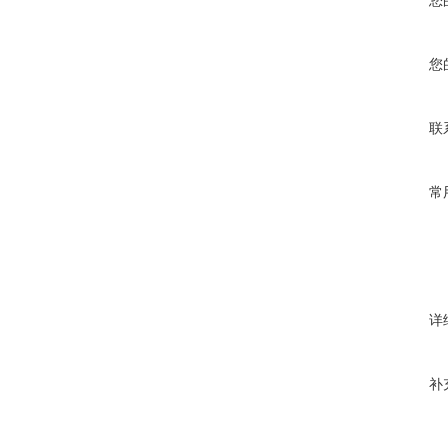
您
您
联
常
详
补