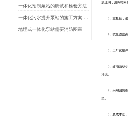
践证明，清掏时间
​一体化预制泵站的调试和检验方法
一体化污水提升泵站的施工方案-思源
3、重量轻，便于
地埋式一体化泵站需要消防图审
4、抗压强度高
5、工厂化整体形
6、占地面积小：
环境。
7、采用圆筒型外
型。
8、总成本低：新