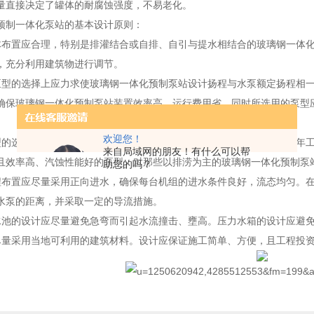
量直接决定了罐体的耐腐蚀强度，不易老化。
制一体化泵站的基本设计原则：
置应合理，特别是排灌结合或自排、自引与提水相结合的玻璃钢一体化
，充分利用建筑物进行调节。
的选择上应力求使玻璃钢一体化预制泵站设计扬程与水泵额定扬程相一
确保玻璃钢一体化预制泵站装置效率高，运行费用省。同时所选用的泵型
欢迎您！
选择要充分考虑玻璃钢一体化预制泵站的用途和工作性质。对那些年工
来自局域网的朋友！有什么可以帮
且效率高、汽蚀性能好的泵型。对那些以排涝为主的玻璃钢一体化预制泵
助您的吗？
置应尽量采用正向进水，确保每台机组的进水条件良好，流态均匀。在
水泵的距离，并采取一定的导流措施。
的设计应尽量避免急弯而引起水流撞击、壅高。压力水箱的设计应避免
采用当地可利用的建筑材料。设计应保证施工简单、方便，且工程投