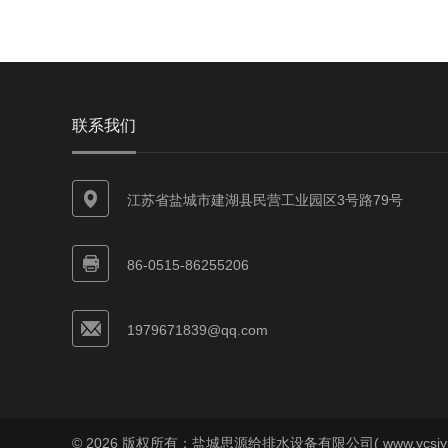
联系我们
江苏省盐城市建湖县民营工业园区3号路79号
86-0515-86255206
1979671839@qq.com
© 2026 版权所有：盐城思源给排水设备有限公司( www.ycsiyu