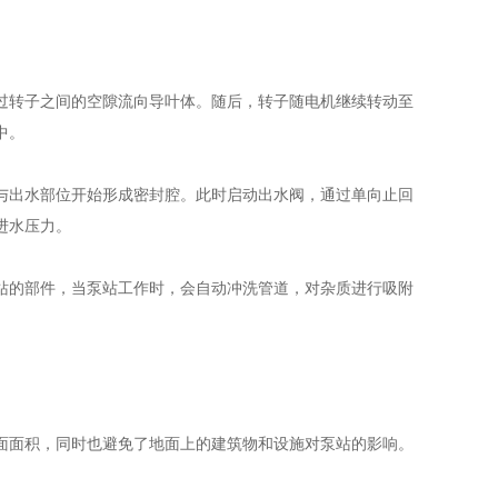
转子之间的空隙流向导叶体。随后，转子随电机继续转动至
中。
出水部位开始形成密封腔。此时启动出水阀，通过单向止回
进水压力。
的部件，当泵站工作时，会自动冲洗管道，对杂质进行吸附
面积，同时也避免了地面上的建筑物和设施对泵站的影响。