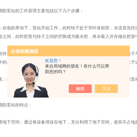
防泵站的工作原理主要包括以下几个步骤：
电机带动下，泵站开始工作，此时转子处于导叶体前部，水流首先经过
室之间，此时腔室与转子之间的空隙成为吸水腔，将水吸入并存储在腔室
子继续转动至导叶体的出水部位后，出水部位开始与水源接触，转子与
欢迎您！
中的水不断的输出。由于密封腔中储存了一定的压力，所以出水压力大于
来自局域网的朋友！有什么可以帮
助您的吗？
在消防泵站工作过程中，难免有杂质进入泵站。为了防止杂质堵塞泵站
。
防泵站的特点：
下空间：通过将设备埋设在地下，充分利用了地下空间，使其不占地面