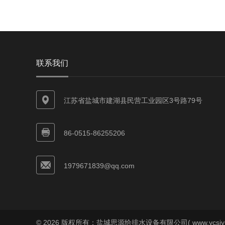
联系我们
江苏省盐城市建湖县民营工业园区3号路79号
86-0515-86255206
1979671839@qq.com
© 2026 版权所有：盐城思源给排水设备有限公司( www.ycsiyu