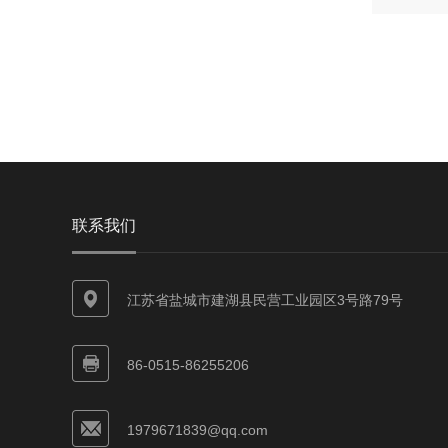
联系我们
江苏省盐城市建湖县民营工业园区3号路79号
86-0515-86255206
1979671839@qq.com