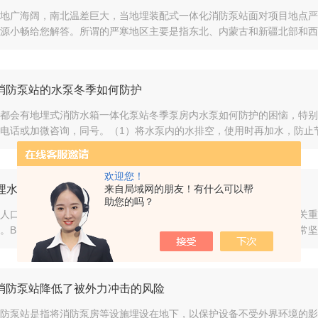
地广海阔，南北温差巨大，当地埋装配式一体化消防泵站面对项目地点严
源小畅给您解答。所谓的严寒地区主要是指东北、内蒙古和新疆北部和西藏北
消防泵站的水泵冬季如何防护
都会有地埋式消防水箱一体化泵站冬季泵房内水泵如何防护的困恼，特别
电话或加微咨询，同号。（1）将水泵内的水排空，使用时再加水，防止节
欢迎您！
地埋水箱出现故障该从哪几步分析？
来自局域网的朋友！有什么可以帮
助您的吗？
人口的不断增长和水资源的稀缺性，现代社会对水资源的管理变得至关重
。BDF地埋水箱是由玻璃钢材料制成的一种地下储水设备。它具有非常坚
消防泵站降低了被外力冲击的风险
防泵站是指将消防泵房等设施埋设在地下，以保护设备不受外界环境的影